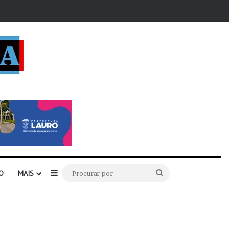
r
Barra Lateral
Procurar
O
MAIS
por