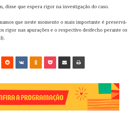
, disse que espera rigor na investigação do caso.
ormamos que neste momento o mais importante é preservá-
os rigor nas apurações e o respectivo desfecho perante os
l).
erest
Reddit
VK
OK
Pocket
Compartilhar via e-mail
Imprimir