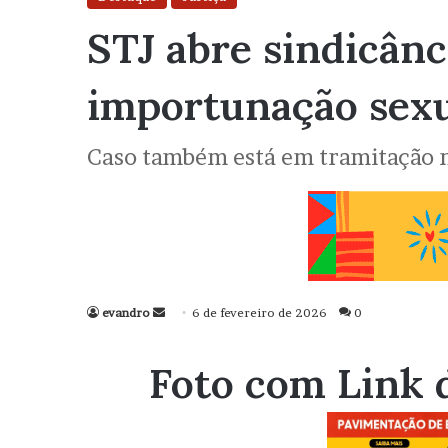
STJ abre sindicânc
importunação sex
Caso também está em tramitação 
evandro
Mande
6 de fevereiro de 2026
0
um
e-
Foto com Link 
mail