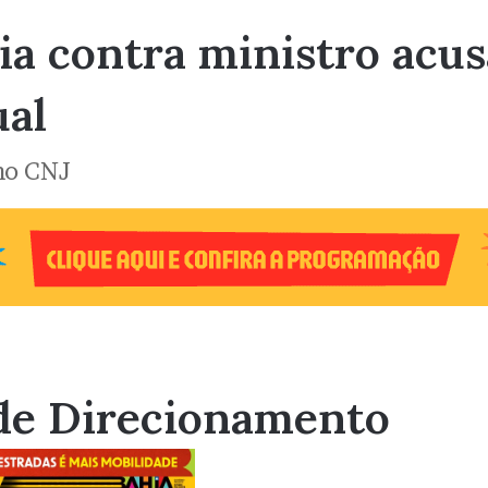
ia contra ministro acu
ual
no CNJ
de Direcionamento