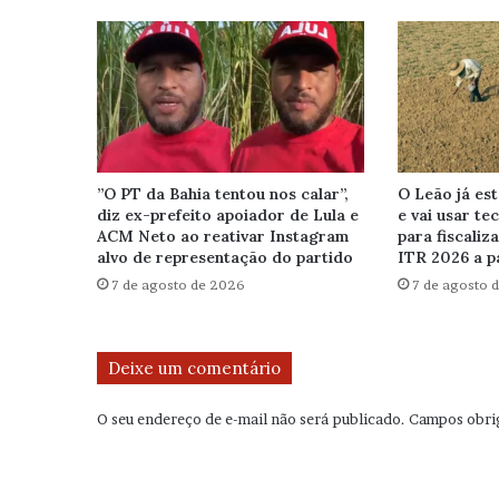
”O PT da Bahia tentou nos calar”,
O Leão já est
diz ex-prefeito apoiador de Lula e
e vai usar te
ACM Neto ao reativar Instagram
para fiscaliz
alvo de representação do partido
ITR 2026 a p
7 de agosto de 2026
7 de agosto 
Deixe um comentário
O seu endereço de e-mail não será publicado.
Campos obri
C
o