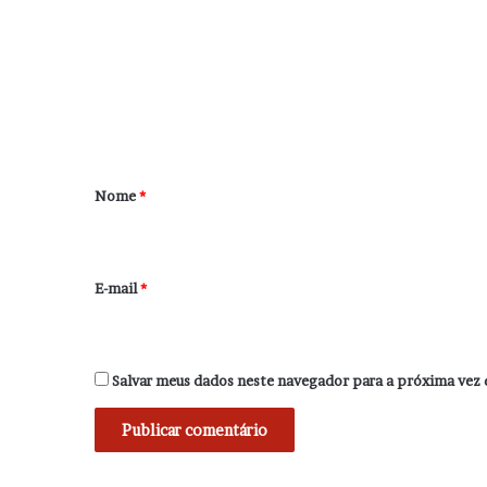
m
e
n
t
á
r
Nome
*
i
o
*
E-mail
*
Salvar meus dados neste navegador para a próxima vez 