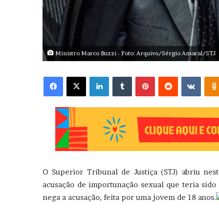
Ministro Marco Buzzi - Foto: Arquivo/Sérgio Amaral/STJ
Facebook
X
Linkedin
Tumblr
Pinterest
Reddit
VK
O Superior Tribunal de Justiça (STJ) abriu nest
acusação de importunação sexual que teria sido 
nega a acusação, feita por uma jovem de 18 anos.