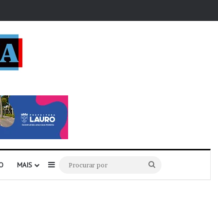
r
Barra Lateral
Procurar
O
MAIS
por