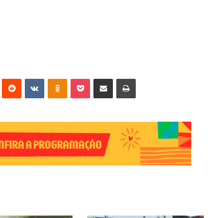
erest
Reddit
VK
OK
Pocket
Compartilhar via e-mail
Imprimir