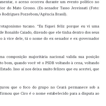
amentar, o aceno ocorreu durante um evento político no
rior do Mato Grosso. (Ex-senador Tasso Jereissati (Foto:
o Rodrigues Pozzebom/Agência Brasil).
otagonismo tucano. “Eu fiquei feliz porque eu vi uma
de Ronaldo Caiado, dizendo que ele tinha dentro dos seus
to à vice dele, tá o nome do ex-senador e ex-governador
ma composição majoritária nacional valida sua posição
uito bom, quando você vê o PSDB voltando à cena, voltando
Estado. Isso aí nos deixa muito felizes que eu acertei, que
egurou que o foco do grupo no Ceará permanece sob a
firmou que Ciro é o nome estabelecido para a disputa ao