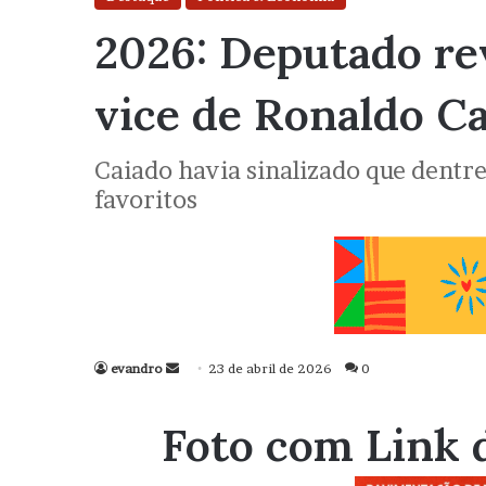
2026: Deputado rev
vice de Ronaldo C
Caiado havia sinalizado que dentre
favoritos
evandro
Mande
23 de abril de 2026
0
um
e-
Foto com Link 
mail