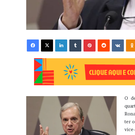
Facebook
X
Linkedin
Tumblr
Pinterest
Reddit
VK
O de
quar
Rona
ter 
vic