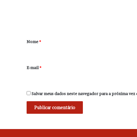
e
n
t
á
r
Nome
*
i
o
*
E-mail
*
Salvar meus dados neste navegador para a próxima vez 