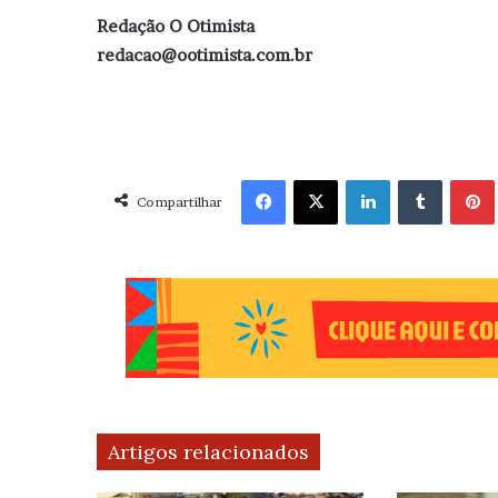
Redação O Otimista
redacao@ootimista.com.br
Facebook
X
Linkedin
Tumblr
Pint
Compartilhar
Artigos relacionados