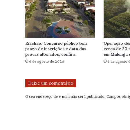
Riachão: Concurso público tem
Operação des
prazo de inscrições e data das
cerca de 20 
provas alterados; confira
em Mulungu 
6 de agosto de 2026
6 de agosto 
Deixe um comentário
O seu endereço de e-mail não será publicado.
Campos obri
C
o
m