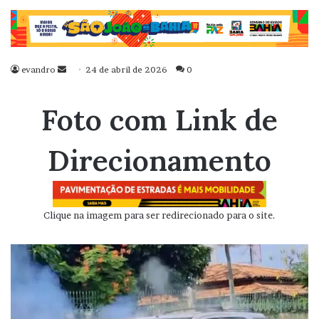
evandro
Mande
24 de abril de 2026
0
um
e-
Foto com Link de
mail
Direcionamento
Clique na imagem para ser redirecionado para o site.