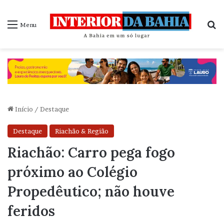
P
Menu
Início
/
Destaque
Destaque
Riachão & Região
Riachão: Carro pega fogo
próximo ao Colégio
Propedêutico; não houve
feridos