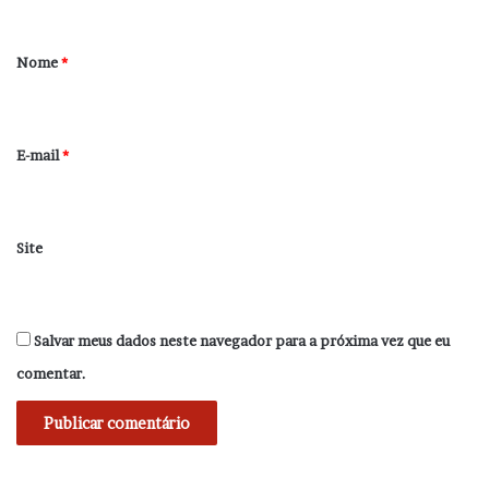
á
r
Nome
*
i
o
*
E-mail
*
Site
Salvar meus dados neste navegador para a próxima vez que eu
comentar.