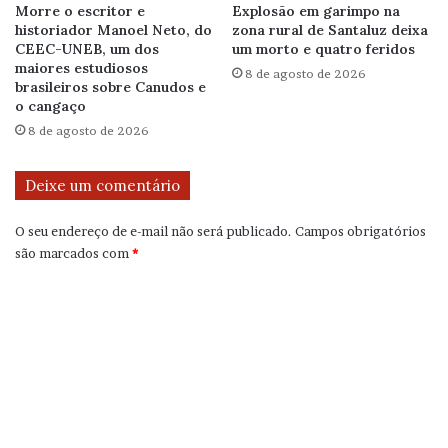
Morre o escritor e
Explosão em garimpo na
historiador Manoel Neto, do
zona rural de Santaluz deixa
CEEC-UNEB, um dos
um morto e quatro feridos
maiores estudiosos
8 de agosto de 2026
brasileiros sobre Canudos e
o cangaço
8 de agosto de 2026
Deixe um comentário
O seu endereço de e-mail não será publicado.
Campos obrigatórios
são marcados com
*
C
o
m
e
n
t