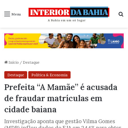
P
Menu
Início
/
Destaque
Destaque
Política & Economia
Prefeita “A Mamãe” é acusada
de fraudar matrículas em
cidade baiana
Investigação aponta que gestão Vilma Gomes
(MDB) inflou dados do EJA em 244% para obter