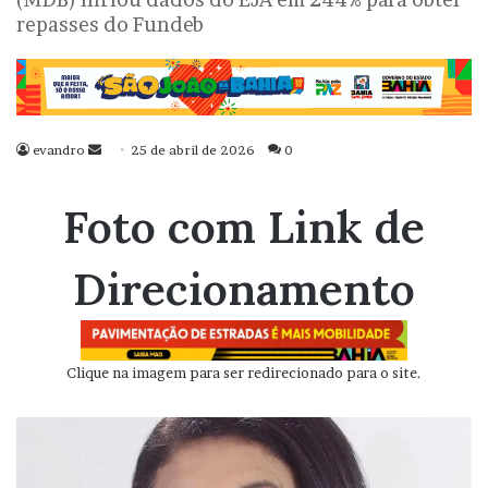
repasses do Fundeb
evandro
Mande
25 de abril de 2026
0
um
e-
Foto com Link de
mail
Direcionamento
Clique na imagem para ser redirecionado para o site.