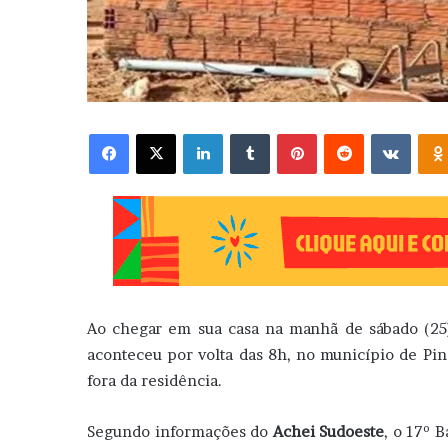
Facebook
X
Linkedin
Tumblr
Pinterest
Reddit
VK
Ao chegar em sua casa na manhã de sábado (2
aconteceu por volta das 8h, no município de Pind
fora da residência.
Segundo informações do
Achei Sudoeste
, o 17º 