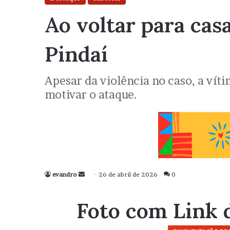
Ao voltar para ca
Pindaí
Apesar da violência no caso, a vít
motivar o ataque.
evandro
Mande
26 de abril de 2026
0
um
e-
Foto com Link 
mail