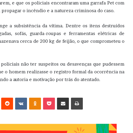
arem, e que os policiais encontraram uma garrafa Pet com
a propagar o incêndio e a natureza criminosa do caso.
ge a subsistência da vítima. Dentre os itens destruídos
adas, sofás, guarda-roupas e ferramentas elétricas de
mazenava cerca de 200 kg de feijão, o que comprometeu o
s policiais não ter suspeitos ou desavenças que pudessem
que o homem realizasse o registro formal da ocorrência na
ando a autoria e motivação por trás do atentado.
erest
Reddit
VK
OK
Pocket
Compartilhar via e-mail
Imprimir