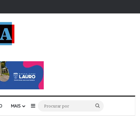
r
Barra Lateral
Procurar
O
MAIS
por