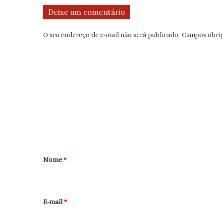
Deixe um comentário
O seu endereço de e-mail não será publicado.
Campos obri
C
o
m
e
n
t
á
r
Nome
*
i
o
*
E-mail
*