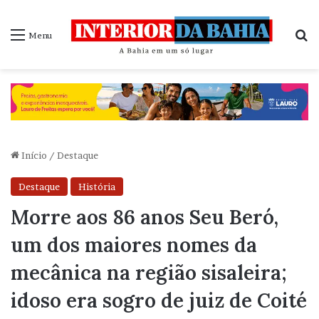
P
Menu
Início
/
Destaque
Destaque
História
Morre aos 86 anos Seu Beró,
um dos maiores nomes da
mecânica na região sisaleira;
idoso era sogro de juiz de Coité