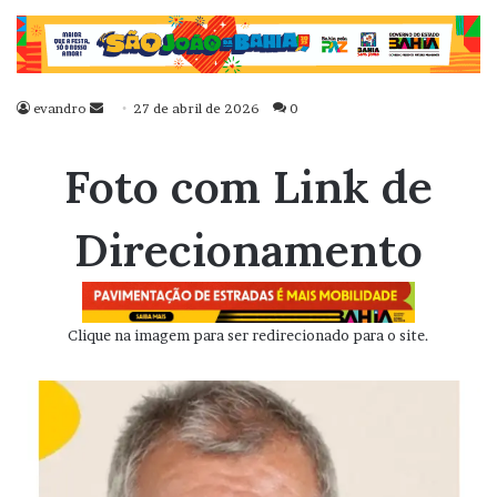
evandro
Mande
27 de abril de 2026
0
um
e-
Foto com Link de
mail
Direcionamento
Clique na imagem para ser redirecionado para o site.