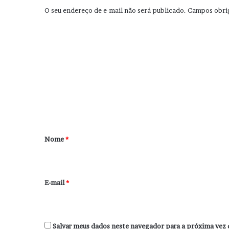
O seu endereço de e-mail não será publicado.
Campos obri
C
o
m
e
n
t
á
r
Nome
*
i
o
*
E-mail
*
Salvar meus dados neste navegador para a próxima vez 