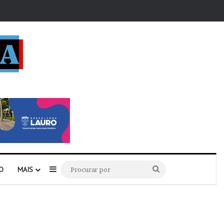
r
Barra Lateral
Procurar
O
MAIS
por