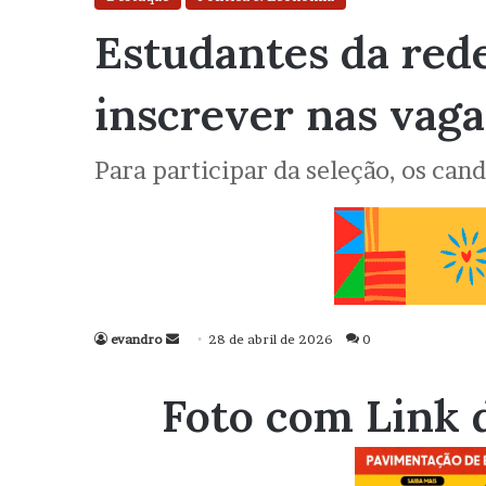
Estudantes da rede
inscrever nas vag
Para participar da seleção, os cand
evandro
Mande
28 de abril de 2026
0
um
e-
Foto com Link 
mail