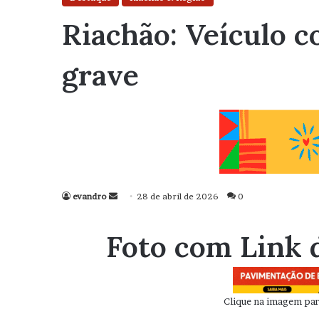
Riachão: Veículo 
grave
evandro
Mande
28 de abril de 2026
0
um
e-
Foto com Link 
mail
Clique na imagem para