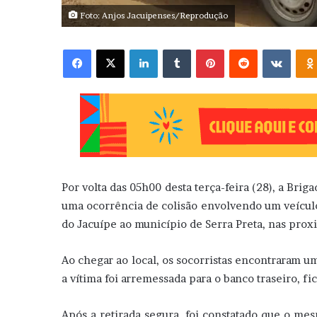
Foto: Anjos Jacuipenses/Reprodução
Facebook
X
Linkedin
Tumblr
Pinterest
Reddit
VK
Por volta das 05h00 desta terça-feira (28), a Bri
uma ocorrência de colisão envolvendo um veículo
do Jacuípe ao município de Serra Preta, nas prox
Ao chegar ao local, os socorristas encontraram 
a vítima foi arremessada para o banco traseiro, fi
Após a retirada segura, foi constatado que o m