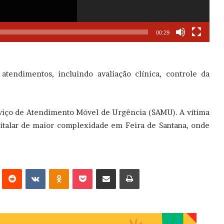
00:29
atendimentos, incluindo avaliação clínica, controle da
erviço de Atendimento Móvel de Urgência (SAMU). A vítima
talar de maior complexidade em Feira de Santana, onde
erest
Reddit
VK
OK
Pocket
Compartilhar via e-mail
Imprimir