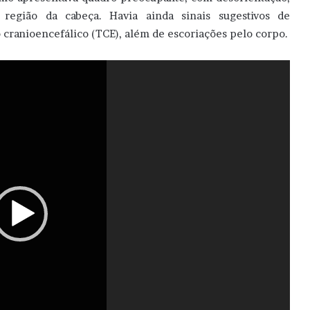
região da cabeça. Havia ainda sinais sugestivos de
 cranioencefálico (TCE), além de escoriações pelo corpo.