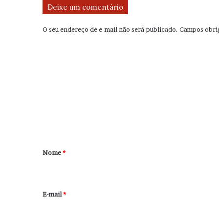
Deixe um comentário
O seu endereço de e-mail não será publicado.
Campos obri
C
o
m
e
n
t
á
r
Nome
*
i
o
*
E-mail
*