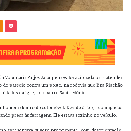
OK
Pocket
gada Voluntária Anjos Jacuipenses foi acionada para atender
 de passeio contra um poste, na rodovia que liga Riachão
imidades da igreja do bairro Santa Mônica.
um homem dentro do automóvel. Devido à força do impacto,
cando presa às ferragens. Ele estava sozinho no veículo.
esmo apresentava
quadro preocupante, com desorientação,