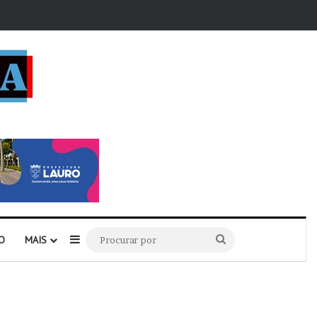
r
Barra Lateral
Procurar
O
MAIS
por