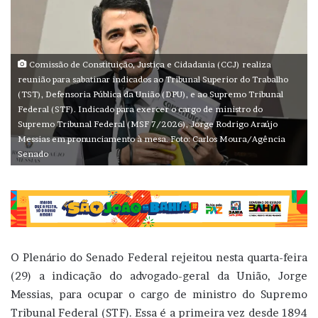
Comissão de Constituição, Justiça e Cidadania (CCJ) realiza
reunião para sabatinar indicados ao Tribunal Superior do Trabalho
(TST), Defensoria Pública da União (DPU), e ao Supremo Tribunal
Federal (STF). Indicado para exercer o cargo de ministro do
Supremo Tribunal Federal (MSF 7/2026), Jorge Rodrigo Araújo
Messias em pronunciamento à mesa. Foto: Carlos Moura/Agência
Senado
O Plenário do Senado Federal rejeitou nesta quarta-feira
(29) a indicação do advogado-geral da União, Jorge
Messias, para ocupar o cargo de ministro do Supremo
Tribunal Federal (STF). Essa é a primeira vez desde 1894