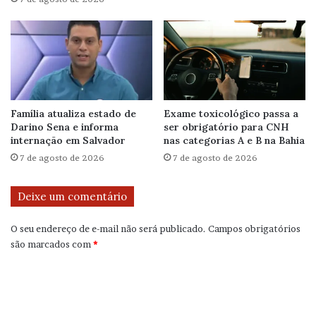
Família atualiza estado de
Exame toxicológico passa a
Darino Sena e informa
ser obrigatório para CNH
internação em Salvador
nas categorias A e B na Bahia
7 de agosto de 2026
7 de agosto de 2026
Deixe um comentário
O seu endereço de e-mail não será publicado.
Campos obrigatórios
são marcados com
*
C
o
m