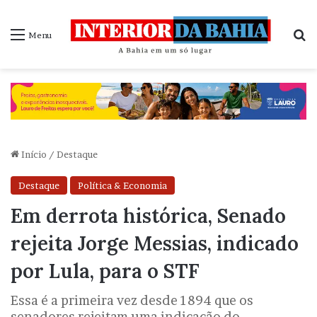
P
Menu
Início
/
Destaque
Destaque
Política & Economia
Em derrota histórica, Senado
rejeita Jorge Messias, indicado
por Lula, para o STF
Essa é a primeira vez desde 1894 que os
senadores rejeitam uma indicação do