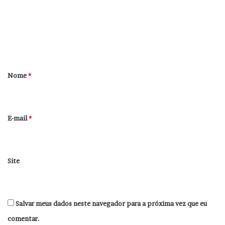
e
n
t
á
r
Nome
*
i
o
*
E-mail
*
Site
Salvar meus dados neste navegador para a próxima vez que eu
comentar.