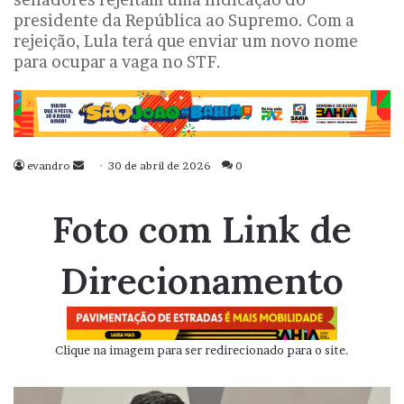
presidente da República ao Supremo. Com a
rejeição, Lula terá que enviar um novo nome
para ocupar a vaga no STF.
evandro
Mande
30 de abril de 2026
0
um
e-
Foto com Link de
mail
Direcionamento
Clique na imagem para ser redirecionado para o site.