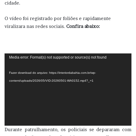
cidade.
O vídeo foi registrado por foliões e rapidamente
viralizara nas redes sociais.
Confira abaixo:
Tocador
Media error: Format(s) not supported or source(s) not found
de
vídeo
Fazer download do arquivo: https://interiordabahia.com.br/wp-
content/uploads/2026/05/VID-20260501-WA0152.mp4?_=1
Durante patrulhamento, os policiais se depararam com