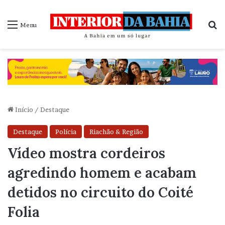
P
Menu
Início
/
Destaque
Destaque
Polícia
Riachão & Região
Vídeo mostra cordeiros
agredindo homem e acabam
detidos no circuito do Coité
Folia