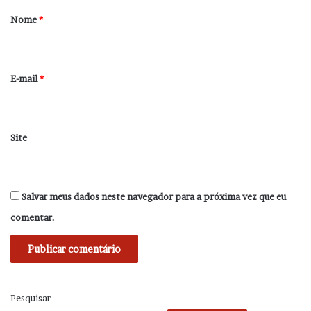
r
Nome
*
i
o
*
E-mail
*
Site
Salvar meus dados neste navegador para a próxima vez que eu
comentar.
Pesquisar