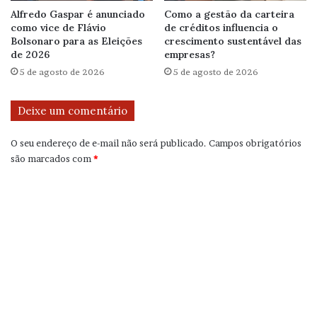
Alfredo Gaspar é anunciado
Como a gestão da carteira
como vice de Flávio
de créditos influencia o
Bolsonaro para as Eleições
crescimento sustentável das
de 2026
empresas?
5 de agosto de 2026
5 de agosto de 2026
Deixe um comentário
O seu endereço de e-mail não será publicado.
Campos obrigatórios
são marcados com
*
C
o
m
e
n
t
á