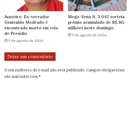
Juazeiro: Ex-vereador
Mega-Sena N. 3.042 sorteia
Genivaldo Medrado é
prêmio acumulado de R$ 165
encontrado morto em cela
milhões neste domingo
de Presídio
9 de agosto de 2026
9 de agosto de 2026
Deixe um comentário
O seu endereço de e-mail não será publicado.
Campos obrigatórios
são marcados com
*
C
o
m
e
n
t