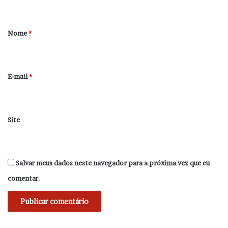
á
r
Nome
*
i
o
*
E-mail
*
Site
Salvar meus dados neste navegador para a próxima vez que eu
comentar.