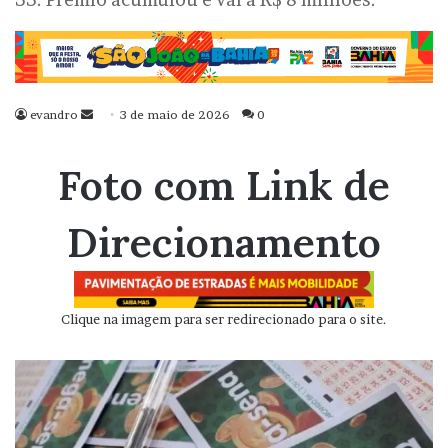
evandro
Mande
3 de maio de 2026
0
um
e-
Foto com Link de
mail
Direcionamento
Clique na imagem para ser redirecionado para o site.