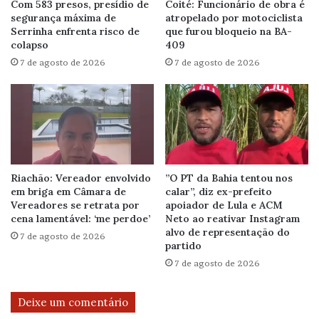
Com 583 presos, presídio de
Coité: Funcionário de obra é
segurança máxima de
atropelado por motociclista
Serrinha enfrenta risco de
que furou bloqueio na BA-
colapso
409
7 de agosto de 2026
7 de agosto de 2026
Riachão: Vereador envolvido
”O PT da Bahia tentou nos
em briga em Câmara de
calar”, diz ex-prefeito
Vereadores se retrata por
apoiador de Lula e ACM
cena lamentável: ‘me perdoe’
Neto ao reativar Instagram
alvo de representação do
7 de agosto de 2026
partido
7 de agosto de 2026
Deixe um comentário