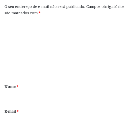
O seu endereço de e-mail não será publicado.
Campos obrigatórios
são marcados com
*
C
o
m
e
n
t
á
r
Nome
*
i
o
*
E-mail
*