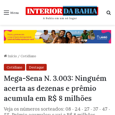
P
Menu
Início
/
Cotidiano
Cotidiano
Destaque
Mega-Sena N. 3.003: Ninguém
acerta as dezenas e prêmio
acumula em R$ 8 milhões
Veja os números sorteados: 08 - 24 - 27 - 37 - 47 -
55. Prêmio acumulou e vai a R$ 8 milhões.