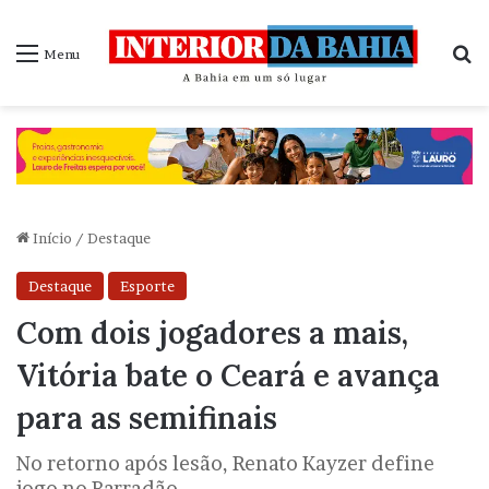
P
Menu
Início
/
Destaque
Destaque
Esporte
Com dois jogadores a mais,
Vitória bate o Ceará e avança
para as semifinais
No retorno após lesão, Renato Kayzer define
jogo no Barradão