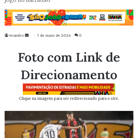
evandro
Mande
7 de maio de 2026
0
um
e-
Foto com Link de
mail
Direcionamento
Clique na imagem para ser redirecionado para o site.