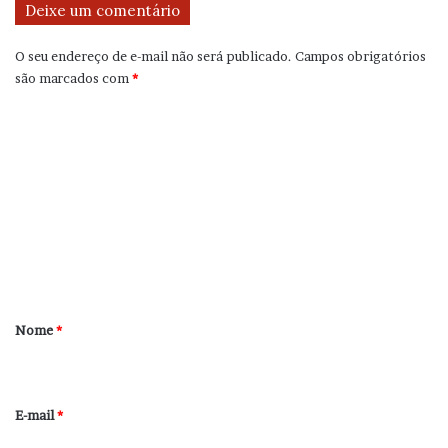
Deixe um comentário
O seu endereço de e-mail não será publicado.
Campos obrigatórios
são marcados com
*
C
o
m
e
n
t
á
r
Nome
*
i
o
*
E-mail
*