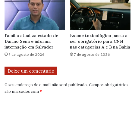
Família atualiza estado de
Exame toxicológico passa a
Darino Sena e informa
ser obrigatório para CNH
internação em Salvador
nas categorias A e B na Bahia
7 de agosto de 2026
7 de agosto de 2026
Deixe um comentário
O seu endereço de e-mail não será publicado.
Campos obrigatórios
são marcados com
*
C
o
m
e