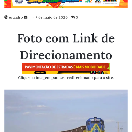
evandro
Mande
7 de maio de 2026
0
um
e-
Foto com Link de
mail
Direcionamento
Clique na imagem para ser redirecionado para o site.