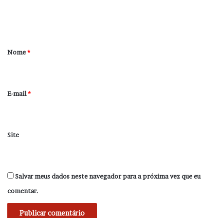
n
t
á
r
Nome
*
i
o
*
E-mail
*
Site
Salvar meus dados neste navegador para a próxima vez que eu
comentar.