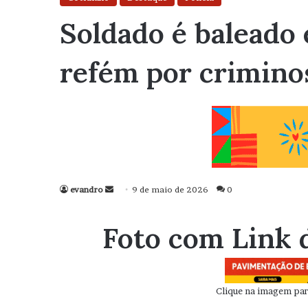
Soldado é baleado 
refém por crimino
evandro
Mande
9 de maio de 2026
0
um
e-
Foto com Link 
mail
Clique na imagem para