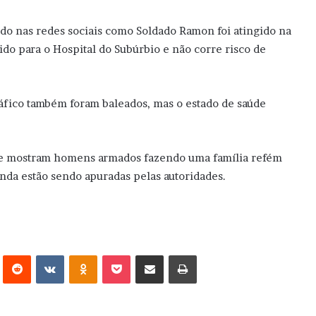
ecido nas redes sociais como Soldado Ramon foi atingido na
rido para o Hospital do Subúrbio e não corre risco de
áfico também foram baleados, mas o estado de saúde
ue mostram homens armados fazendo uma família refém
inda estão sendo apuradas pelas autoridades.
erest
Reddit
VK
OK
Pocket
Compartilhar via e-mail
Imprimir