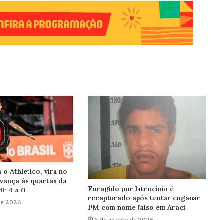
a o Athletico, vira no
vança às quartas da
Foragido por latrocínio é
l: 4 a 0
recapturado após tentar enganar
de 2026
PM com nome falso em Araci
6 de agosto de 2026