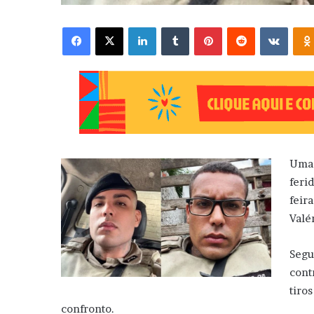
Facebook
X
Linkedin
Tumblr
Pinterest
Reddit
VK
Uma 
feri
feir
Valé
Segu
cont
tiro
confronto.