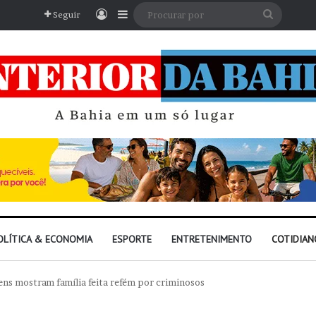
Entrar
Barra Lateral
Procura
Seguir
por
OLÍTICA & ECONOMIA
ESPORTE
ENTRETENIMENTO
COTIDIAN
ens mostram família feita refém por criminosos