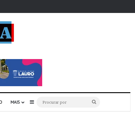
r
Barra Lateral
Procurar
O
MAIS
por