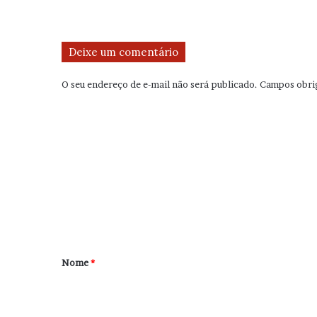
Deixe um comentário
O seu endereço de e-mail não será publicado.
Campos obri
C
o
m
e
n
t
á
r
Nome
*
i
o