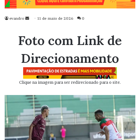
evandro
Mande
11 de maio de 2026
0
um
e-
Foto com Link de
mail
Direcionamento
Clique na imagem para ser redirecionado para o site.