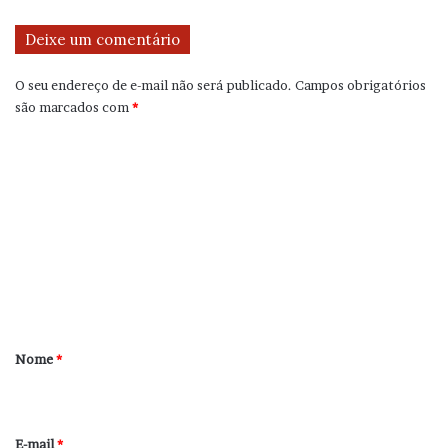
Deixe um comentário
O seu endereço de e-mail não será publicado.
Campos obrigatórios
são marcados com
*
C
o
m
e
n
t
á
r
Nome
*
i
o
*
E-mail
*