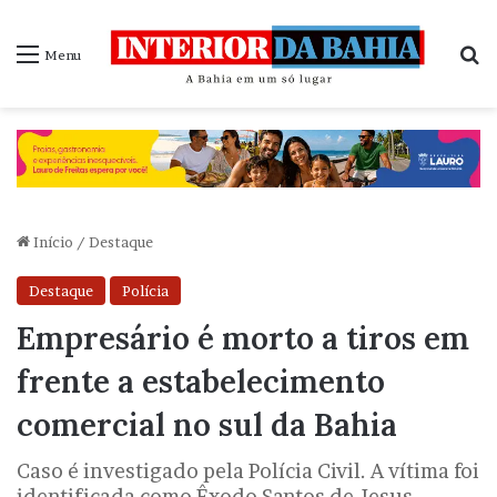
P
Menu
Início
/
Destaque
Destaque
Polícia
Empresário é morto a tiros em
frente a estabelecimento
comercial no sul da Bahia
Caso é investigado pela Polícia Civil. A vítima foi
identificada como Êxodo Santos de Jesus.