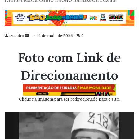
evandro
Mande
11 de maio de 2026
0
um
e-
Foto com Link de
mail
Direcionamento
Clique na imagem para ser redirecionado para o site.