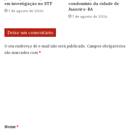
em investigação no STF
condomínio da cidade de
Juazeiro-BA
7 de agosto de 2026
7 de agosto de 2026
Deixe um comentário
O seu endereço de e-mail não será publicado.
Campos obrigatórios
são marcados com
*
C
o
m
e
n
t
á
r
Nome
*