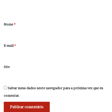
n
t
á
r
Nome
*
i
o
*
E-mail
*
Site
Salvar meus dados neste navegador para a próxima vez que eu
comentar.