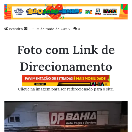
evandro
Mande
12 de maio de 2026
0
um
e-
Foto com Link de
mail
Direcionamento
Clique na imagem para ser redirecionado para o site.