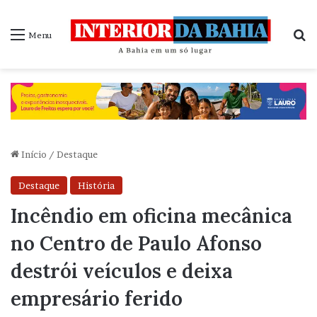
P
Menu
Início
/
Destaque
Destaque
História
Incêndio em oficina mecânica
no Centro de Paulo Afonso
destrói veículos e deixa
empresário ferido