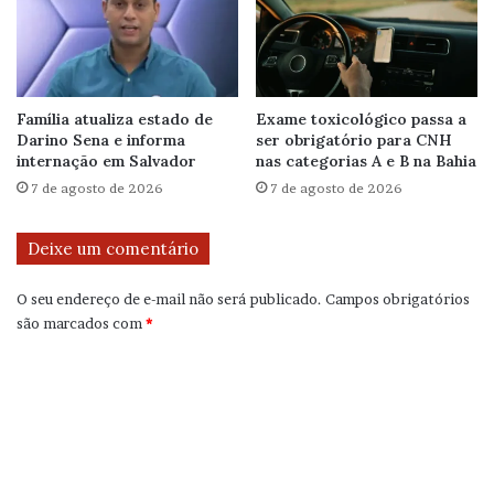
Família atualiza estado de
Exame toxicológico passa a
Darino Sena e informa
ser obrigatório para CNH
internação em Salvador
nas categorias A e B na Bahia
7 de agosto de 2026
7 de agosto de 2026
Deixe um comentário
O seu endereço de e-mail não será publicado.
Campos obrigatórios
são marcados com
*
C
o
m
e