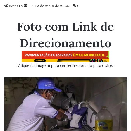
evandro
Mande
12 de maio de 2026
0
um
e-
Foto com Link de
mail
Direcionamento
Clique na imagem para ser redirecionado para o site.