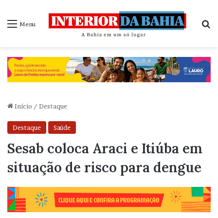
P
Menu
Início
/
Destaque
Destaque
Saúde
Sesab coloca Araci e Itiúba em
situação de risco para dengue