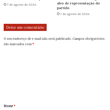
alvo de representação do
7 de agosto de 2026
partido
7 de agosto de 2026
Deixe um comentário
O seu endereço de e-mail não será publicado.
Campos obrigatórios
são marcados com
*
C
o
m
e
n
t
á
r
Nome
*