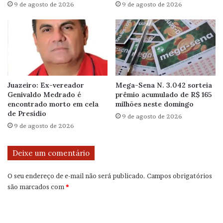
9 de agosto de 2026
9 de agosto de 2026
Juazeiro: Ex-vereador
Mega-Sena N. 3.042 sorteia
Genivaldo Medrado é
prêmio acumulado de R$ 165
encontrado morto em cela
milhões neste domingo
de Presídio
9 de agosto de 2026
9 de agosto de 2026
Deixe um comentário
O seu endereço de e-mail não será publicado.
Campos obrigatórios
são marcados com
*
C
o