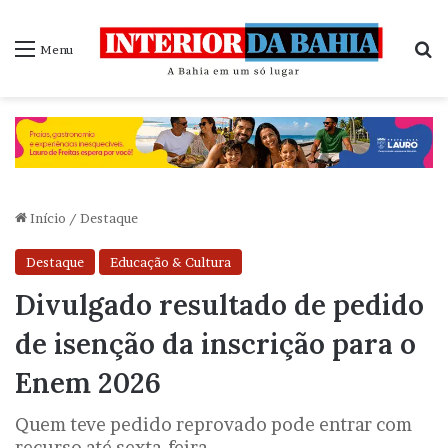
P
Menu
Início
/
Destaque
Destaque
Educação & Cultura
Divulgado resultado de pedido
de isenção da inscrição para o
Enem 2026
Quem teve pedido reprovado pode entrar com
recurso até sexta-feira