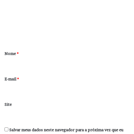
m
e
n
t
á
r
Nome
*
i
o
*
E-mail
*
Site
Salvar meus dados neste navegador para a próxima vez que eu