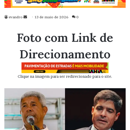
evandro
Mande
13 de maio de 2026
0
um
e-
Foto com Link de
mail
Direcionamento
Clique na imagem para ser redirecionado para o site.