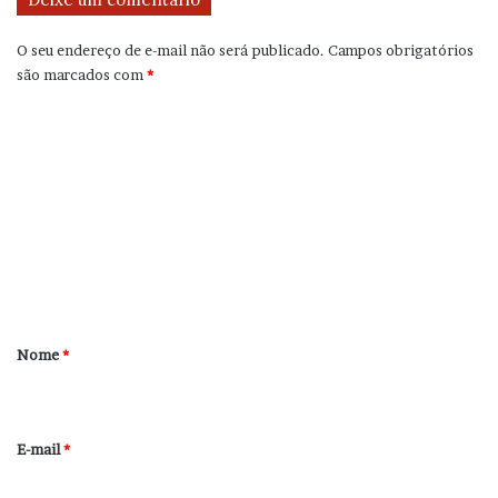
O seu endereço de e-mail não será publicado.
Campos obrigatórios
são marcados com
*
C
o
m
e
n
t
á
r
Nome
*
i
o
*
E-mail
*