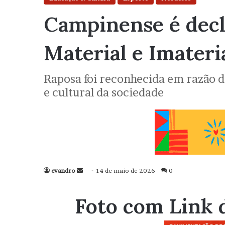
Campinense é decl
Material e Imateri
Raposa foi reconhecida em razão de
e cultural da sociedade
evandro
Mande
14 de maio de 2026
0
um
e-
Foto com Link 
mail