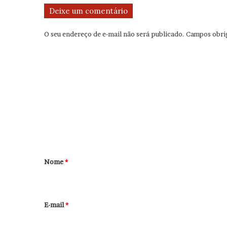
Deixe um comentário
O seu endereço de e-mail não será publicado.
Campos obri
C
o
m
e
n
t
á
r
Nome
*
i
o
*
E-mail
*