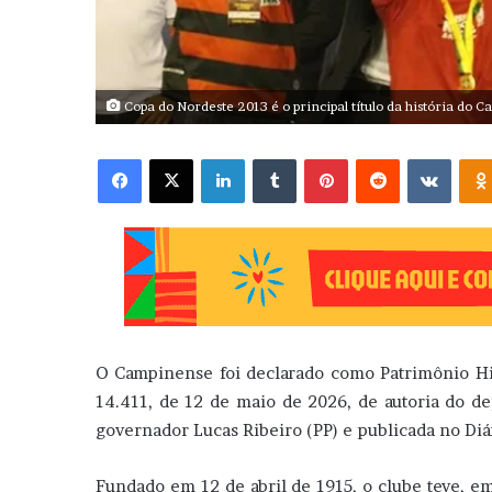
Copa do Nordeste 2013 é o principal título da história do 
Facebook
X
Linkedin
Tumblr
Pinterest
Reddit
VK
O Campinense foi declarado como Patrimônio Histó
14.411, de 12 de maio de 2026, de autoria do de
governador Lucas Ribeiro (PP) e publicada no Diári
Fundado em 12 de abril de 1915, o clube teve, em