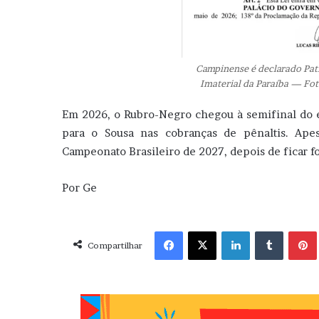
Campinense é declarado Patr
Imaterial da Paraíba — Foto
Em 2026, o Rubro-Negro chegou à semifinal do e
para o Sousa nas cobranças de pênaltis. Ape
Campeonato Brasileiro de 2027, depois de ficar fo
Por Ge
Facebook
X
Linkedin
Tumblr
Pint
Compartilhar