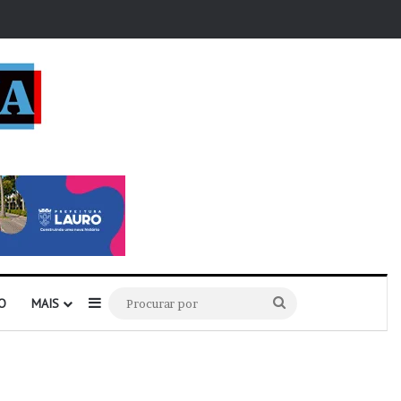
r
Barra Lateral
Procurar
O
MAIS
por