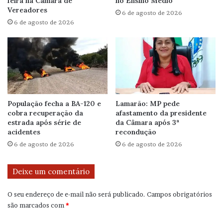
feira na Câmara de
no Ensino Médio
Vereadores
6 de agosto de 2026
6 de agosto de 2026
População fecha a BA-120 e
Lamarão: MP pede
cobra recuperação da
afastamento da presidente
estrada após série de
da Câmara após 3ª
acidentes
recondução
6 de agosto de 2026
6 de agosto de 2026
Deixe um comentário
O seu endereço de e-mail não será publicado.
Campos obrigatórios
são marcados com
*
C