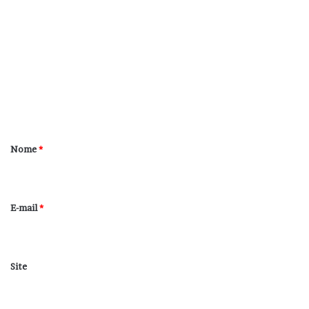
o
m
e
n
t
á
r
Nome
*
i
o
*
E-mail
*
Site