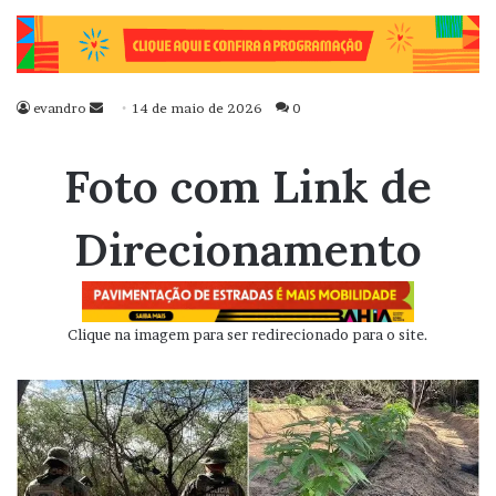
evandro
Mande
14 de maio de 2026
0
um
e-
Foto com Link de
mail
Direcionamento
Clique na imagem para ser redirecionado para o site.