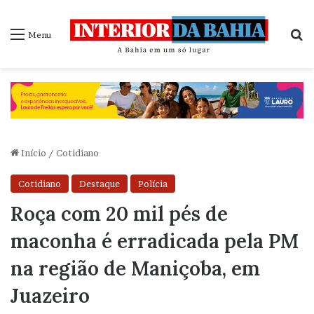
P
Menu
Início
/
Cotidiano
Cotidiano
Destaque
Polícia
Roça com 20 mil pés de
maconha é erradicada pela PM
na região de Maniçoba, em
Juazeiro