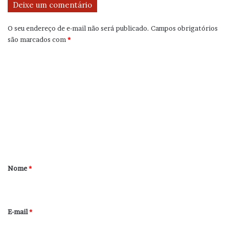
Deixe um comentário
O seu endereço de e-mail não será publicado.
Campos obrigatórios
são marcados com
*
C
o
m
e
n
t
á
r
Nome
*
i
o
*
E-mail
*