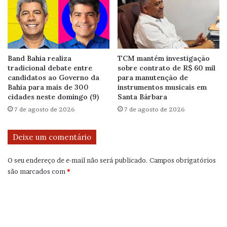
Band Bahia realiza
TCM mantém investigação
tradicional debate entre
sobre contrato de R$ 60 mil
candidatos ao Governo da
para manutenção de
Bahia para mais de 300
instrumentos musicais em
cidades neste domingo (9)
Santa Bárbara
7 de agosto de 2026
7 de agosto de 2026
Deixe um comentário
O seu endereço de e-mail não será publicado.
Campos obrigatórios
são marcados com
*
C
o
m