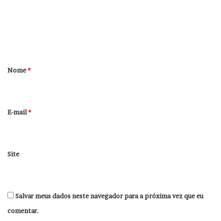
e
n
t
á
r
Nome
*
i
o
*
E-mail
*
Site
Salvar meus dados neste navegador para a próxima vez que eu
comentar.