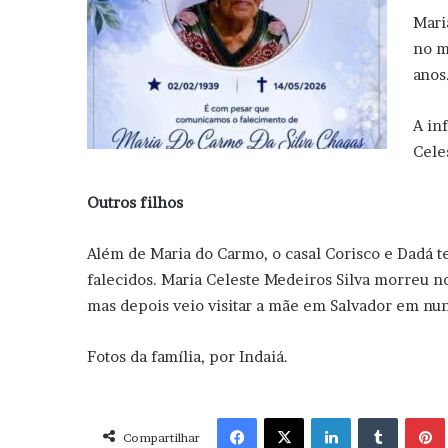
Mari
no m
anos
A in
Cele
Outros filhos
Além de Maria do Carmo, o casal Corisco e Dadá te
falecidos. Maria Celeste Medeiros Silva morreu n
mas depois veio visitar a mãe em Salvador em nun
Fotos da família, por Indaiá.
Facebook
X
Linkedin
Tumblr
Pint
Compartilhar