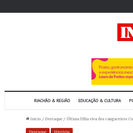
RIACHÃO & REGIÃO
EDUCAÇÃO & CULTURA
P
Início
/
Destaque
/
Última filha viva dos cangaceiros C
Destaque
História