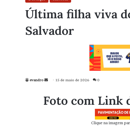
Última filha viva 
Salvador
evandro
Mande
15 de maio de 2026
0
um
e-
Foto com Link 
mail
Clique na imagem para