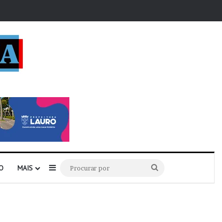
r
Barra Lateral
Procurar
O
MAIS
por