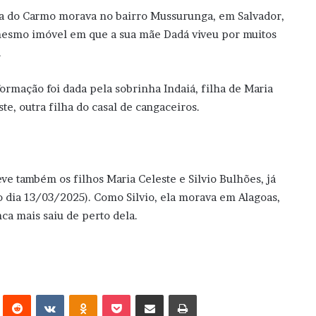
a do Carmo morava no bairro Mussurunga, em Salvador,
esmo imóvel em que a sua mãe Dadá viveu por muitos
.
formação foi dada pela sobrinha Indaiá, filha de Maria
ste, outra filha do casal de cangaceiros.
ve também os filhos Maria Celeste e Silvio Bulhões, já
o dia 13/03/2025). Como Silvio, ela morava em Alagoas,
ca mais saiu de perto dela.
erest
Reddit
VK
OK
Pocket
Compartilhar via e-mail
Imprimir