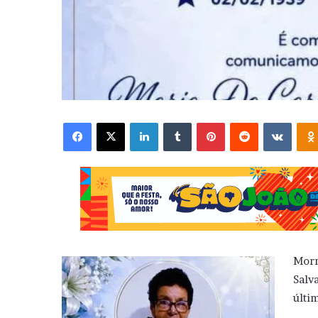
Facebook
X
Linkedin
Tumblr
Pinterest
Reddit
VK
Morr
Salv
últi