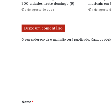
300 cidades neste domingo (9)
musicais em 
7 de agosto de 2026
7 de agosto 
Deixe um comentário
O seu endereço de e-mail não será publicado.
Campos obri
C
o
m
e
n
t
á
r
Nome
*
i