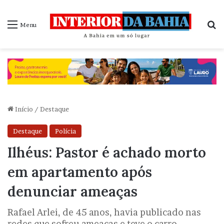
P
Menu
Início
/
Destaque
Destaque
Polícia
Ilhéus: Pastor é achado morto
em apartamento após
denunciar ameaças
Rafael Arlei, de 45 anos, havia publicado nas
redes que sofreu ameaças e teve o carro