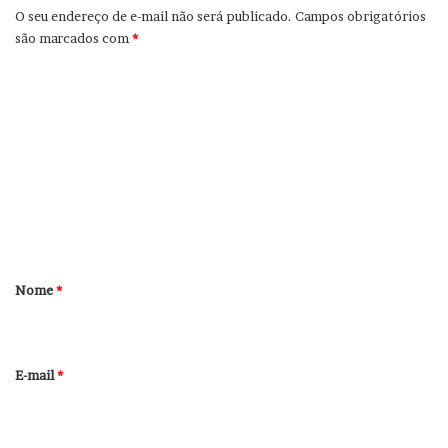
O seu endereço de e-mail não será publicado.
Campos obrigatórios
são marcados com
*
C
o
m
e
n
t
á
r
Nome
*
i
o
*
E-mail
*