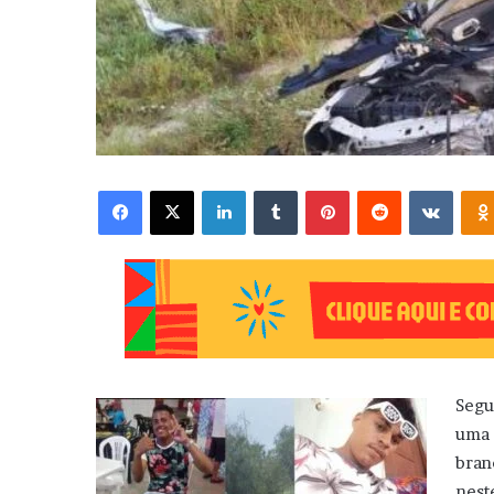
Facebook
X
Linkedin
Tumblr
Pinterest
Reddit
VK
Segu
uma 
bran
nest