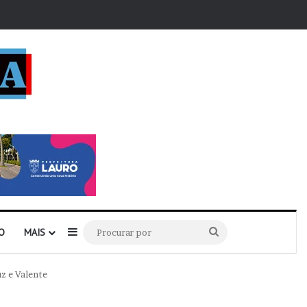
r
Barra Lateral
Procurar
O
MAIS
por
z e Valente