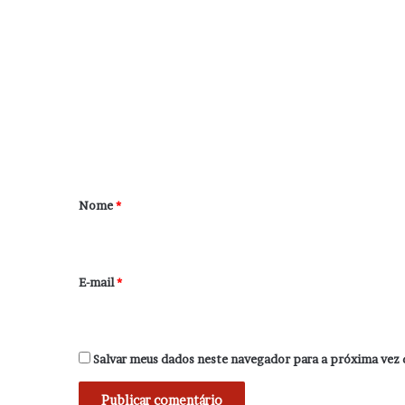
C
o
m
e
n
t
á
r
Nome
*
i
o
*
E-mail
*
Salvar meus dados neste navegador para a próxima vez 