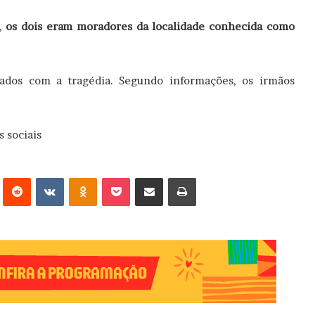
m,
os dois eram moradores da localidade conhecida como
lados com a tragédia. Segundo informações, os irmãos
s sociais
erest
Reddit
VK
OK
Pocket
Compartilhar via e-mail
Imprimir