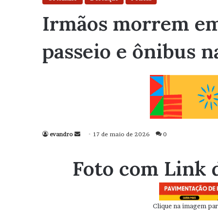
Irmãos morrem em 
passeio e ônibus n
evandro
Mande
17 de maio de 2026
0
um
e-
Foto com Link 
mail
Clique na imagem para