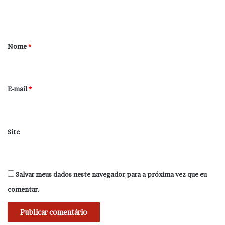
t
á
r
Nome
*
i
o
*
E-mail
*
Site
Salvar meus dados neste navegador para a próxima vez que eu
comentar.