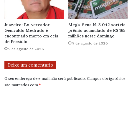
Juazeiro: Ex-vereador
Mega-Sena N. 3.042 sorteia
Genivaldo Medrado é
prêmio acumulado de R$ 165
encontrado morto em cela
milhões neste domingo
de Presídio
9 de agosto de 2026
9 de agosto de 2026
Deixe um comentário
O seu endereço de e-mail não será publicado.
Campos obrigatórios
são marcados com
*
C
o
m
e
n