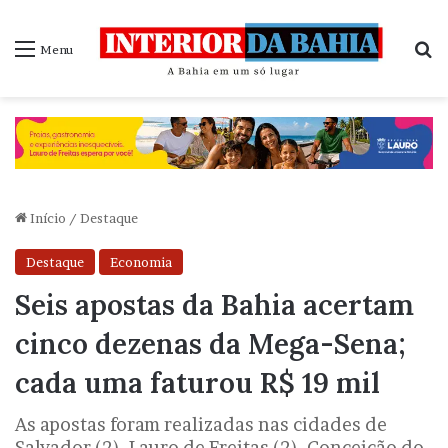
P
Menu
Início
/
Destaque
Destaque
Economia
Seis apostas da Bahia acertam
cinco dezenas da Mega-Sena;
cada uma faturou R$ 19 mil
As apostas foram realizadas nas cidades de
Salvador (2), Lauro de Freitas (2), Conceição do