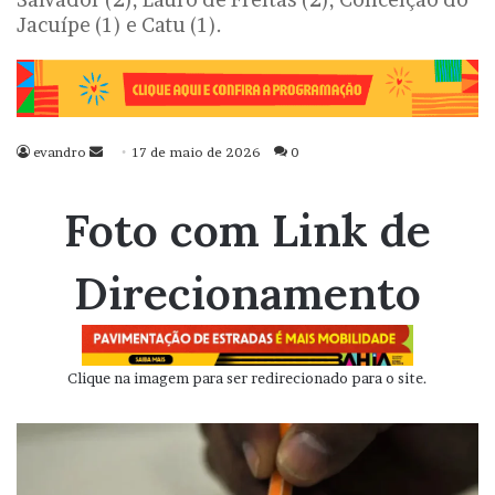
Jacuípe (1) e Catu (1).
evandro
Mande
17 de maio de 2026
0
um
e-
Foto com Link de
mail
Direcionamento
Clique na imagem para ser redirecionado para o site.