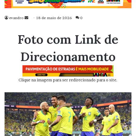
evandro
Mande
18 de maio de 2026
0
um
e-
Foto com Link de
mail
Direcionamento
Clique na imagem para ser redirecionado para o site.