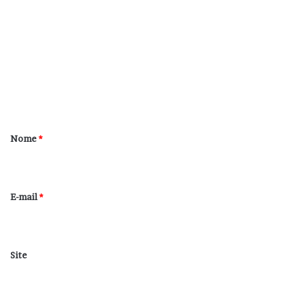
o
m
e
n
t
á
r
Nome
*
i
o
*
E-mail
*
Site