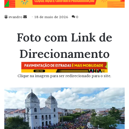
evandro
Mande
18 de maio de 2026
0
um
e-
Foto com Link de
mail
Direcionamento
Clique na imagem para ser redirecionado para o site.