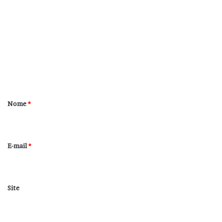
o
m
e
n
t
á
r
Nome
*
i
o
*
E-mail
*
Site