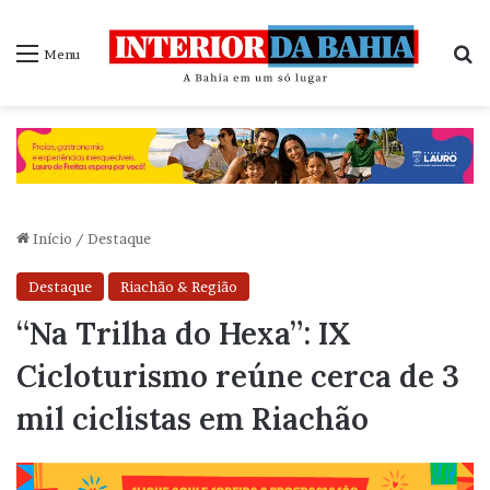
P
Menu
Início
/
Destaque
Destaque
Riachão & Região
“Na Trilha do Hexa”: IX
Cicloturismo reúne cerca de 3
mil ciclistas em Riachão