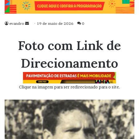
evandro
Mande
19 de maio de 2026
0
um
e-
Foto com Link de
mail
Direcionamento
Clique na imagem para ser redirecionado para o site.