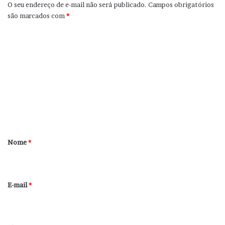
O seu endereço de e-mail não será publicado.
Campos obrigatórios
são marcados com
*
C
o
m
e
n
t
á
r
Nome
*
i
o
*
E-mail
*