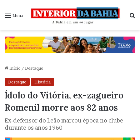
P
Menu
Início
/
Destaque
Destaque
História
Ídolo do Vitória, ex-zagueiro
Romenil morre aos 82 anos
Ex-defensor do Leão marcou época no clube
durante os anos 1960