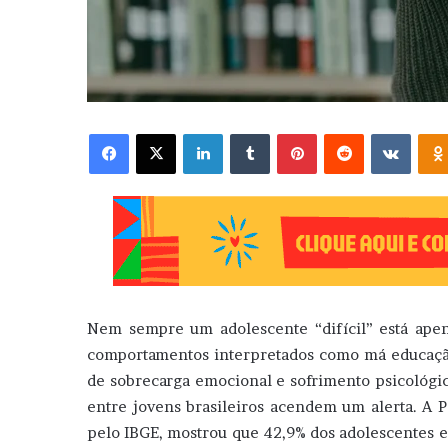
Facebook
X
Linkedin
Tumblr
Pinterest
Reddit
VK
Nem sempre um adolescente “difícil” está apen
comportamentos interpretados como má educação,
de sobrecarga emocional e sofrimento psicológic
entre jovens brasileiros acendem um alerta. A P
pelo IBGE, mostrou que 42,9% dos adolescentes en