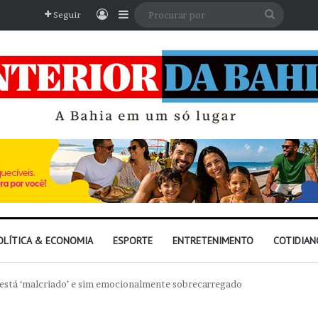
Entrar
Barra Lateral
Procura
Seguir
por
OLÍTICA & ECONOMIA
ESPORTE
ENTRETENIMENTO
COTIDIAN
o está ‘malcriado’ e sim emocionalmente sobrecarregado