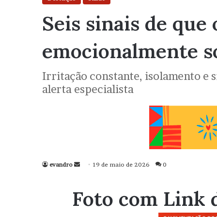
Seis sinais de que 
emocionalmente s
Irritação constante, isolamento e
alerta especialista
evandro
Mande
19 de maio de 2026
0
um
e-
Foto com Link 
mail