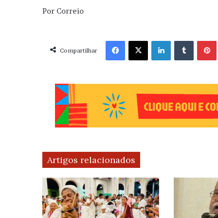
Por Correio
Facebook
X
Linkedin
Tumblr
Pint
Compartilhar
Artigos relacionados