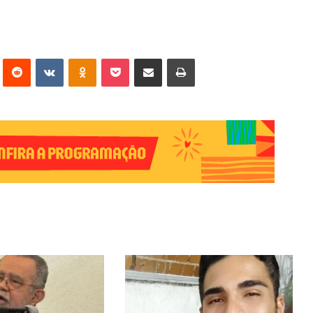
erest
Reddit
VK
OK
Pocket
Compartilhar via e-mail
Imprimir