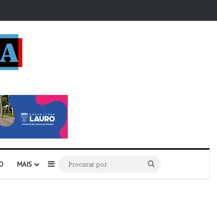
r
Barra Lateral
Procurar
O
MAIS
por