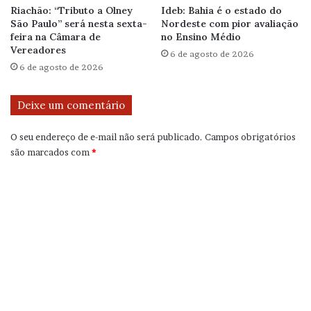
Riachão: “Tributo a Olney
Ideb: Bahia é o estado do
São Paulo” será nesta sexta-
Nordeste com pior avaliação
feira na Câmara de
no Ensino Médio
Vereadores
6 de agosto de 2026
6 de agosto de 2026
Deixe um comentário
O seu endereço de e-mail não será publicado.
Campos obrigatórios
são marcados com
*
C
o
m
e
n
t
á