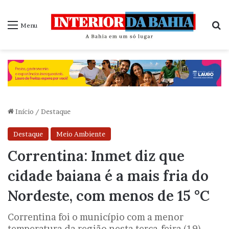
P
Menu
Início
/
Destaque
Destaque
Meio Ambiente
Correntina: Inmet diz que
cidade baiana é a mais fria do
Nordeste, com menos de 15 °C
Correntina foi o município com a menor
temperatura da região nesta terça-feira (19)