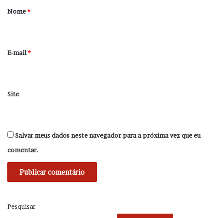
r
Nome
*
i
o
*
E-mail
*
Site
Salvar meus dados neste navegador para a próxima vez que eu
comentar.
Pesquisar