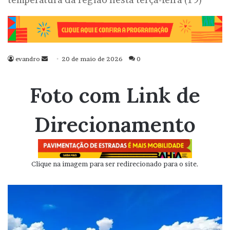
evandro
Mande
20 de maio de 2026
0
um
e-
Foto com Link de
mail
Direcionamento
Clique na imagem para ser redirecionado para o site.