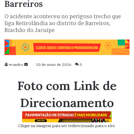
Barreiros
O acidente aconteceu no perigoso trecho que
liga Retirolândia ao distrito de Barreiros,
Riachão do Jacuípe
evandro
Mande
20 de maio de 2026
0
um
e-
Foto com Link de
mail
Direcionamento
Clique na imagem para ser redirecionado para o site.