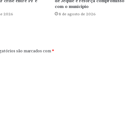
r crise entre PF e
de Jequié e reforça compromisso
com o município
de 2026
8 de agosto de 2026
gatórios são marcados com
*