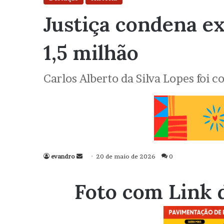
Justiça condena ex
1,5 milhão
Carlos Alberto da Silva Lopes foi 
evandro
Mande
20 de maio de 2026
0
um
e-
Foto com Link 
mail