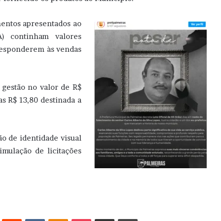
entos apresentados ao
) continham valores
orresponderem às vendas
 gestão no valor de R$
s R$ 13,80 destinada a
ão de identidade visual
mulação de licitações
erest
Reddit
VK
OK
Pocket
Compartilhar via e-mail
Imprimir