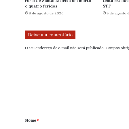
rural de Santaluz deixa um morto
tenta estanca
e quatro feridos
STF
8 de agosto de 2026
8 de agosto 
Deixe um comentário
O seu endereço de e-mail não será publicado.
Campos obri
C
o
m
e
n
t
á
r
Nome
*
i