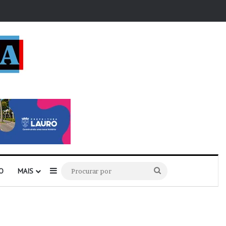
r
Barra Lateral
Procurar
O
MAIS
por