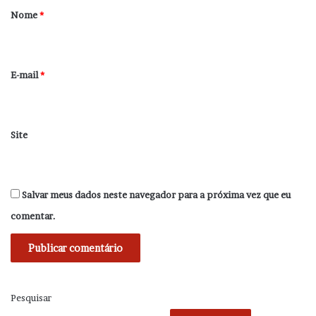
r
Nome
*
i
o
*
E-mail
*
Site
Salvar meus dados neste navegador para a próxima vez que eu
comentar.
Pesquisar