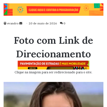
evandro
Mande
20 de maio de 2026
0
um
e-
Foto com Link de
mail
Direcionamento
Clique na imagem para ser redirecionado para o site.