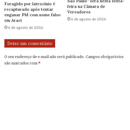
São Paulo” será nesta sexta-
Foragido por latrocínio é
feira na Câmara de
recapturado após tentar
Vereadores
enganar PM com nome falso
6 de agosto de 2026
em Araci
6 de agosto de 2026
Deixe um comentário
O seu endereço de e-mail não será publicado.
Campos obrigatórios
são marcados com
*
C
o
m
e
n
t
á