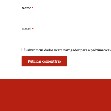
r
Nome
*
i
o
*
E-mail
*
Salvar meus dados neste navegador para a próxima vez 