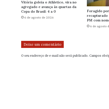
Vitória goleia o Athletico, vira no
agregado e avança às quartas da
Foragido por 
Copa do Brasil: 4 a 0
recapturado 
6 de agosto de 2026
PM com nome
6 de agosto 
Deixe um comentário
O seu endereço de e-mail não será publicado.
Campos obri
C
o
m
e
n
t
á