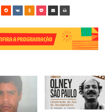
erest
Reddit
VK
OK
Pocket
Compartilhar via e-mail
Imprimir