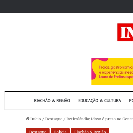
RIACHÃO & REGIÃO
EDUCAÇÃO & CULTURA
P
Início
/
Destaque
/
Retirolândia: Idoso é preso no Cen
Destaque
Polícia
Riachão & Região