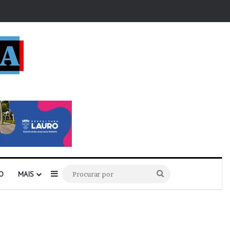
r
Barra Lateral
Procurar
O
MAIS
por