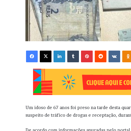
Facebook
X
Linkedin
Tumblr
Pinterest
Reddit
VK
Um idoso de 67 anos foi preso na tarde desta quar
suspeito de tráfico de drogas e receptação, durant
De acordo com informações apuradas pelo portal,