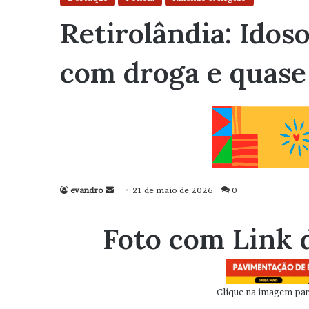
Retirolândia: Idos
com droga e quase
evandro
Mande
21 de maio de 2026
0
um
e-
Foto com Link 
mail
Clique na imagem para