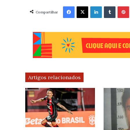
Facebook
X
Linkedin
Tumblr
Pint
Compartilhar
Artigos relacionados