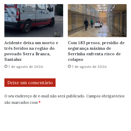
Acidente deixa um morto e
Com 583 presos, presídio de
três feridos na região do
segurança máxima de
povoado Serra Branca,
Serrinha enfrenta risco de
Santaluz
colapso
7 de agosto de 2026
7 de agosto de 2026
Deixe um comentário
O seu endereço de e-mail não será publicado.
Campos obrigatórios
são marcados com
*
C
o
m