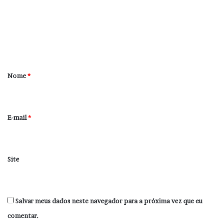
e
n
t
á
r
Nome
*
i
o
*
E-mail
*
Site
Salvar meus dados neste navegador para a próxima vez que eu
comentar.