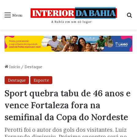
P
Menu
Início
/
Destaque
Destaque
Esporte
Sport quebra tabu de 46 anos e
vence Fortaleza fora na
semifinal da Copa do Nordeste
Perotti foi o autor dos gols dos visitantes. Luiz
Fernando diminuiu. Próximo encontro será no