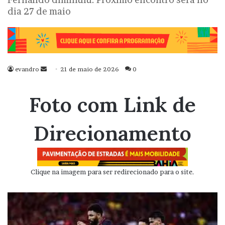
dia 27 de maio
evandro
Mande
21 de maio de 2026
0
um
e-
Foto com Link de
mail
Direcionamento
Clique na imagem para ser redirecionado para o site.