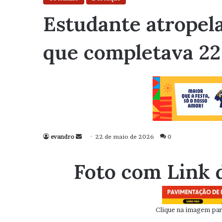
Estudante atropel
que completava 22
evandro
Mande
22 de maio de 2026
0
um
e-
Foto com Link 
mail
Clique na imagem para