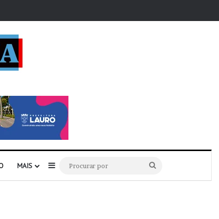
r
Barra Lateral
Procurar
O
MAIS
por