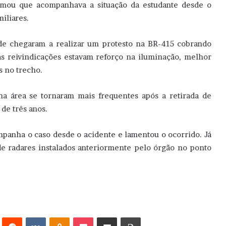
rmou que acompanhava a situação da estudante desde o
iliares.
ade chegaram a realizar um protesto na BR-415 cobrando
as reivindicações estavam reforço na iluminação, melhor
s no trecho.
 na área se tornaram mais frequentes após a retirada de
de três anos.
panha o caso desde o acidente e lamentou o ocorrido. Já
de radares instalados anteriormente pelo órgão no ponto
erest
Reddit
VK
OK
Pocket
Compartilhar via e-mail
Imprimir