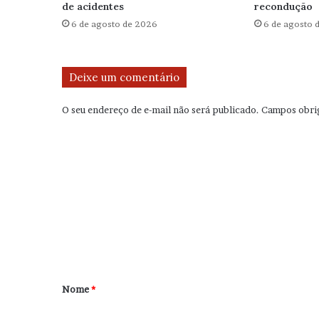
de acidentes
recondução
6 de agosto de 2026
6 de agosto 
Deixe um comentário
O seu endereço de e-mail não será publicado.
Campos obri
C
o
m
e
n
t
á
r
Nome
*
i