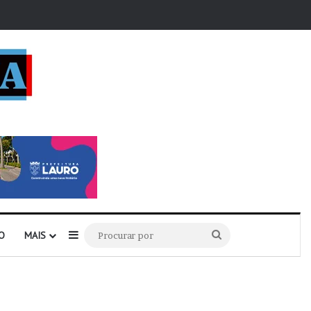
r
Barra Lateral
Procurar
O
MAIS
por