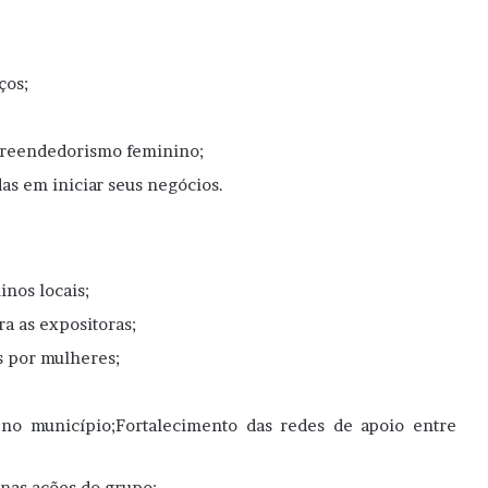
ços;
mpreendedorismo feminino;
as em iniciar seus negócios.
nos locais;
a as expositoras;
s por mulheres;
no município;Fortalecimento das redes de apoio entre
nas ações do grupo;