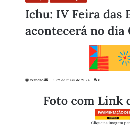
Ichu: IV Feira da
acontecerá no dia 
evandro
Mande
22 de maio de 2026
0
um
e-
Foto com Link 
mail
Clique na imagem para