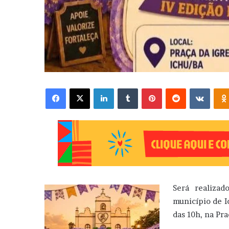
Facebook
X
Linkedin
Tumblr
Pinterest
Reddit
VK
Será realiza
município de I
das 10h, na Pra