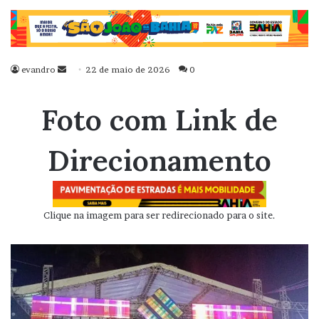
evandro
Mande
22 de maio de 2026
0
um
e-
Foto com Link de
mail
Direcionamento
Clique na imagem para ser redirecionado para o site.