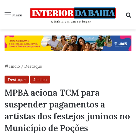
P
Menu
Início
/
Destaque
Destaque
Justiça
MPBA aciona TCM para
suspender pagamentos a
artistas dos festejos juninos no
Município de Poções