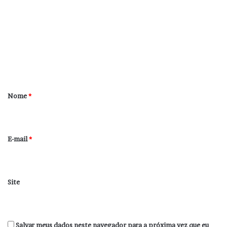
o
m
e
n
t
á
r
Nome
*
i
o
*
E-mail
*
Site
Salvar meus dados neste navegador para a próxima vez que eu