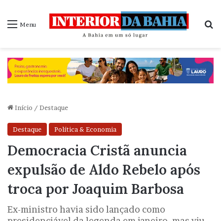
P
Menu
Início
/
Destaque
Destaque
Política & Economia
Democracia Cristã anuncia
expulsão de Aldo Rebelo após
troca por Joaquim Barbosa
Ex-ministro havia sido lançado como
presidenciável da legenda em janeiro, mas viu