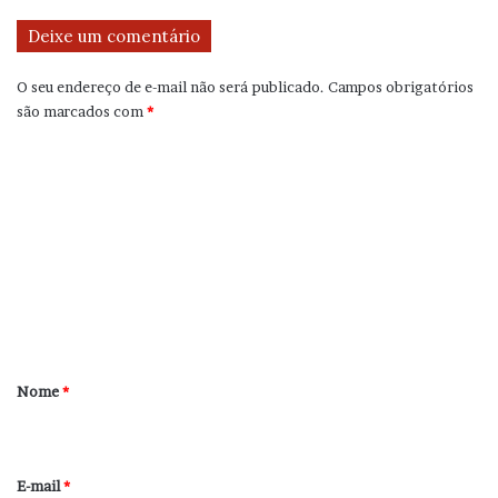
Deixe um comentário
O seu endereço de e-mail não será publicado.
Campos obrigatórios
são marcados com
*
C
o
m
e
n
t
á
r
Nome
*
i
o
*
E-mail
*