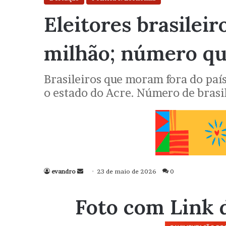
Eleitores brasilei
milhão; número qu
Brasileiros que moram fora do país
o estado do Acre. Número de bras
evandro
Mande
23 de maio de 2026
0
um
e-
Foto com Link 
mail