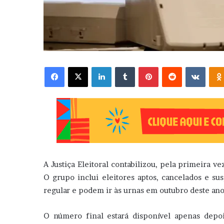
Facebook
X
Linkedin
Tumblr
Pinterest
Reddit
VK
A Justiça Eleitoral contabilizou, pela primeira v
O grupo inclui eleitores aptos, cancelados e s
regular e podem ir às urnas em outubro deste ano
O número final estará disponível apenas depoi