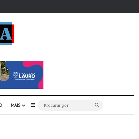
r
Barra Lateral
Procurar
O
MAIS
por