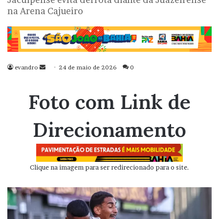
na Arena Cajueiro
evandro
Mande
24 de maio de 2026
0
um
e-
Foto com Link de
mail
Direcionamento
Clique na imagem para ser redirecionado para o site.