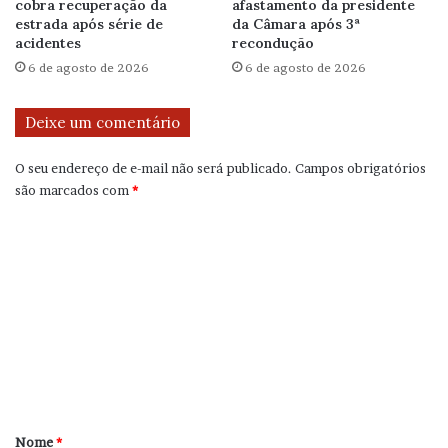
cobra recuperação da
afastamento da presidente
estrada após série de
da Câmara após 3ª
acidentes
recondução
6 de agosto de 2026
6 de agosto de 2026
Deixe um comentário
O seu endereço de e-mail não será publicado.
Campos obrigatórios
são marcados com
*
C
o
m
e
n
t
á
r
Nome
*