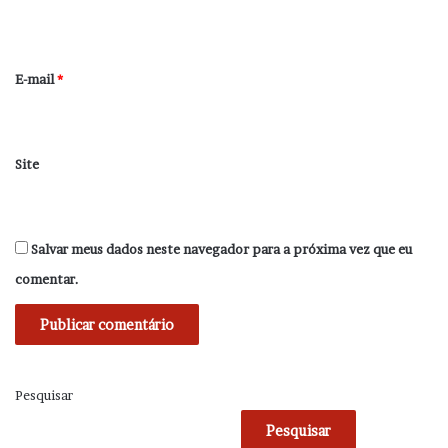
i
o
*
E-mail
*
Site
Salvar meus dados neste navegador para a próxima vez que eu
comentar.
Pesquisar
Pesquisar