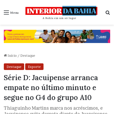
P
Menu
Início
/
Destaque
Destaque
Esporte
Série D: Jacuipense arranca
empate no último minuto e
segue no G4 do grupo A10
Thiaguinho Martins marca nos acréscimos, e
Jacuipense evita derrota diante da Juazeirense