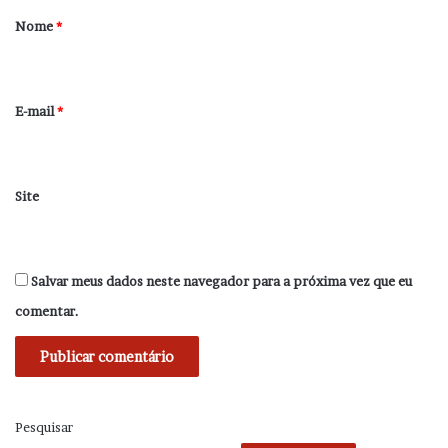
r
Nome
*
i
o
*
E-mail
*
Site
Salvar meus dados neste navegador para a próxima vez que eu
comentar.
Pesquisar