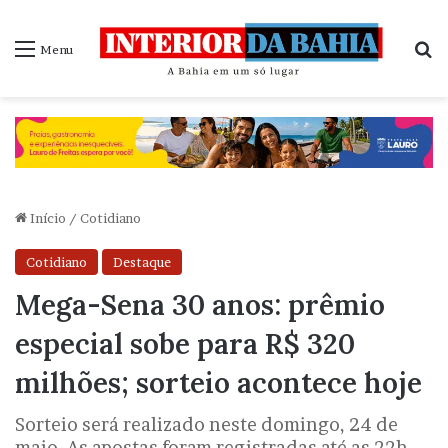
P
Menu
Início
/
Cotidiano
Cotidiano
Destaque
Mega-Sena 30 anos: prêmio
especial sobe para R$ 320
milhões; sorteio acontece hoje
Sorteio será realizado neste domingo, 24 de
maio. As apostas foram registradas até as 22h