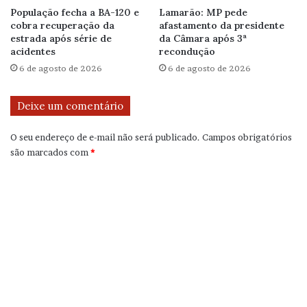
População fecha a BA-120 e
Lamarão: MP pede
cobra recuperação da
afastamento da presidente
estrada após série de
da Câmara após 3ª
acidentes
recondução
6 de agosto de 2026
6 de agosto de 2026
Deixe um comentário
O seu endereço de e-mail não será publicado.
Campos obrigatórios
são marcados com
*
C
o
m
e
n
t
á