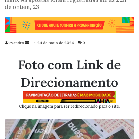
de ontem, 23
evandro
Mande
24 de maio de 2026
0
um
e-
Foto com Link de
mail
Direcionamento
Clique na imagem para ser redirecionado para o site.