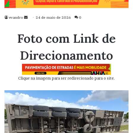
evandro
Mande
24 de maio de 2026
0
um
e-
Foto com Link de
mail
Direcionamento
Clique na imagem para ser redirecionado para o site.