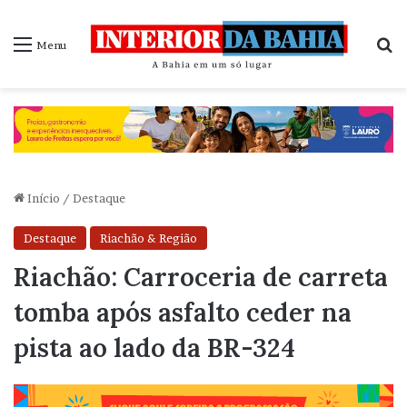
P
Menu
Início
/
Destaque
Destaque
Riachão & Região
Riachão: Carroceria de carreta
tomba após asfalto ceder na
pista ao lado da BR-324