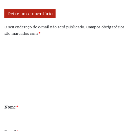
Deixe um comentário
O seu endereço de e-mail não será publicado.
Campos obrigatórios
são marcados com
*
C
o
m
e
n
t
á
r
Nome
*
i
o