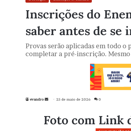
Inscrições do Ene
saber antes de se 
Provas serão aplicadas em todo o 
completar a pré-inscrição. Mesmo 
evandro
Mande
25 de maio de 2026
0
um
e-
Foto com Link 
mail