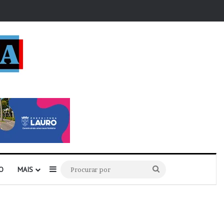
r
Barra Lateral
Procurar
O
MAIS
por