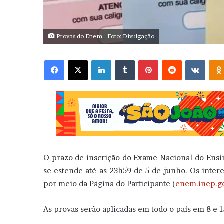
Provas do Enem - Foto: Divulgação
Facebook
X
Linkedin
Tumblr
Pinterest
Reddit
VK
O prazo de inscrição do Exame Nacional do Ensi
se estende até as 23h59 de 5 de junho. Os inter
por meio da Página do Participante (
enem.inep.go
As provas serão aplicadas em todo o país em 8 e 