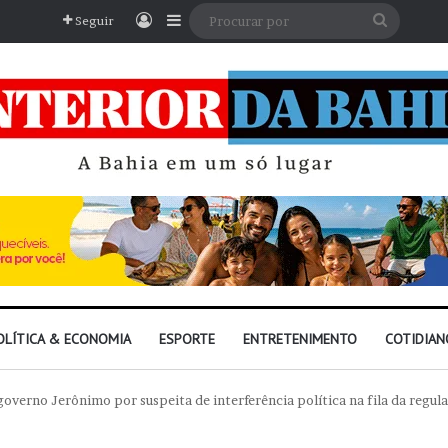
Entrar
Barra Lateral
Procura
Seguir
por
OLÍTICA & ECONOMIA
ESPORTE
ENTRETENIMENTO
COTIDIAN
overno Jerônimo por suspeita de interferência política na fila da regul