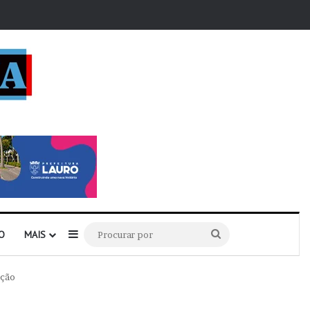
r
Barra Lateral
Procurar
O
MAIS
por
ação