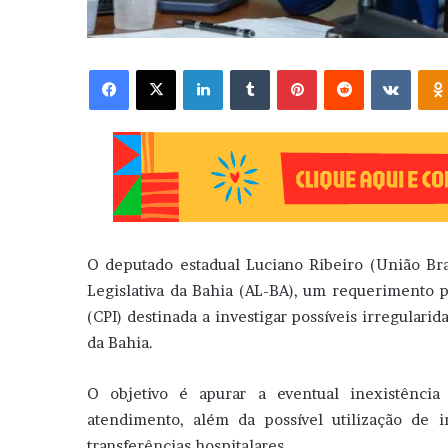
Facebook
X
Linkedin
Tumblr
Pinterest
Reddit
VK
O deputado estadual Luciano Ribeiro (União Bras
Legislativa da Bahia (AL-BA), um requerimento 
(CPI) destinada a investigar possíveis irregulari
da Bahia.
O objetivo é apurar a eventual inexistência
atendimento, além da possível utilização de i
transferências hospitalares.