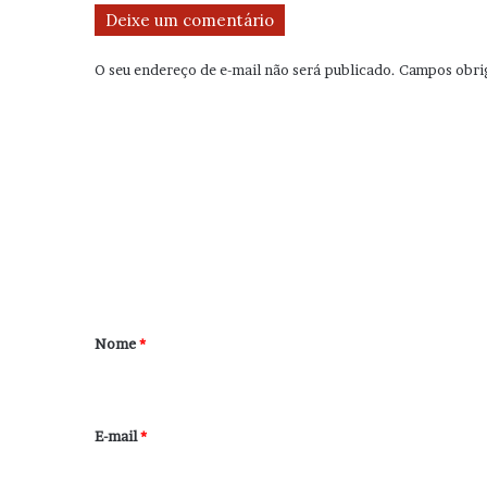
Deixe um comentário
O seu endereço de e-mail não será publicado.
Campos obri
C
o
m
e
n
t
á
r
Nome
*
i
o
*
E-mail
*