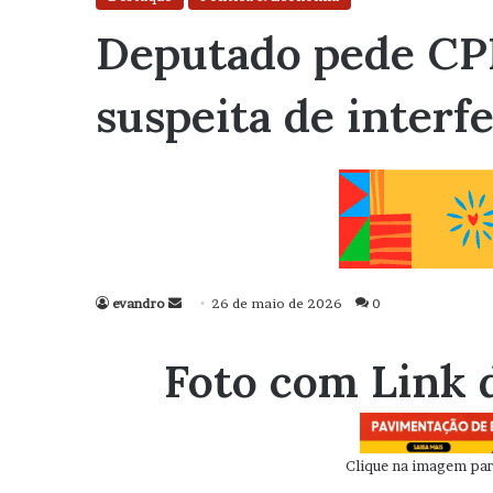
Deputado pede CPI
suspeita de interfe
evandro
Mande
26 de maio de 2026
0
um
e-
Foto com Link 
mail
Clique na imagem para